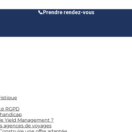
📞
Prendre rendez-vous
ristique
ité RGPD
 handicap
le Yield Management ?
les agences de voyages
 Construire une offre adaptée