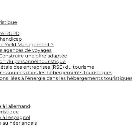
ristique
ité RGPD
 handicap
le Yield Management ?
les agences de voyages
 Construire une offre adaptée
on du personnel touristique
iétale des entreprises (RSE) du tourisme
 ressources dans les hébergements touristiques
ns liées à l’énergie dans les hébergements touristique
e à l’allemand
uristique
e à l’espagnol
ce au néerlandais