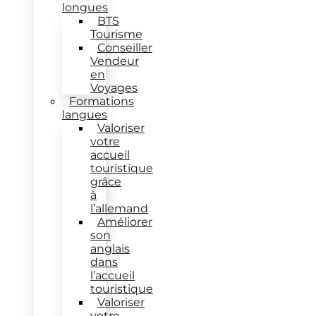
longues
BTS
Tourisme
Conseiller
Vendeur
en
Voyages
Formations
langues
Valoriser
votre
accueil
touristique
grâce
à
l’allemand
Améliorer
son
anglais
dans
l’accueil
touristique
Valoriser
votre