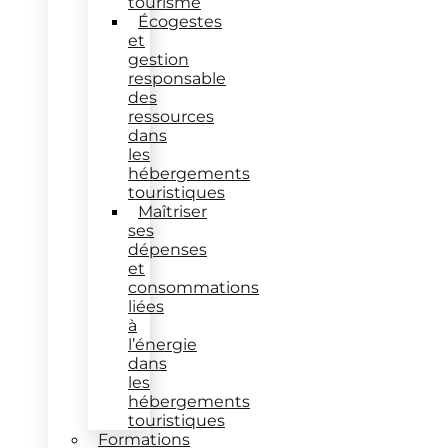
tourisme
Écogestes
et
gestion
responsable
des
ressources
dans
les
hébergements
touristiques
Maîtriser
ses
dépenses
et
consommations
liées
à
l’énergie
dans
les
hébergements
touristiques
Formations