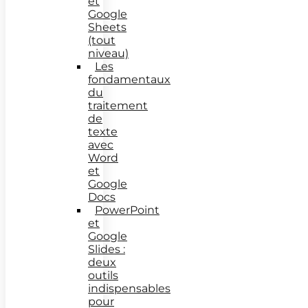
et
Google
Sheets
(tout
niveau)
Les
fondamentaux
du
traitement
de
texte
avec
Word
et
Google
Docs
PowerPoint
et
Google
Slides :
deux
outils
indispensables
pour