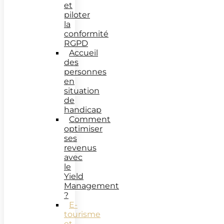
et
piloter
la
conformité
RGPD
Accueil
des
personnes
en
situation
de
handicap
Comment
optimiser
ses
revenus
avec
le
Yield
Management
?
E-
tourisme
et