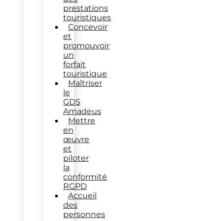
prestations
touristiques
Concevoir
et
promouvoir
un
forfait
touristique
Maîtriser
le
GDS
Amadeus
Mettre
en
œuvre
et
piloter
la
conformité
RGPD
Accueil
des
personnes