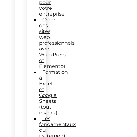
pour
votre
entreprise
Créer
des
sites
web
professionnels
avec
WordPress
et
Elementor
Formation
à
Excel
et
Google
Sheets
(tout
niveau)
Les
fondamentaux
du
traitement