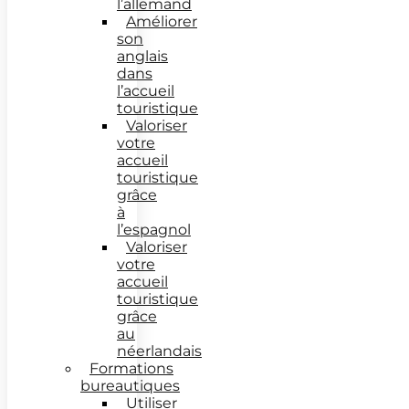
l’allemand
Améliorer
son
anglais
dans
l’accueil
touristique
Valoriser
votre
accueil
touristique
grâce
à
l’espagnol
Valoriser
votre
accueil
touristique
grâce
au
néerlandais
Formations
bureautiques
Utiliser