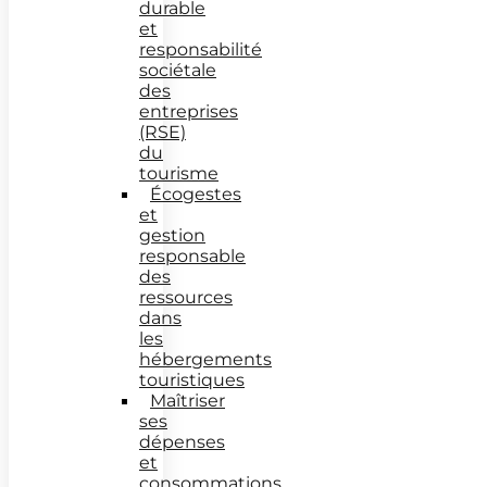
durable
et
responsabilité
sociétale
des
entreprises
(RSE)
du
tourisme
Écogestes
et
gestion
responsable
des
ressources
dans
les
hébergements
touristiques
Maîtriser
ses
dépenses
et
consommations