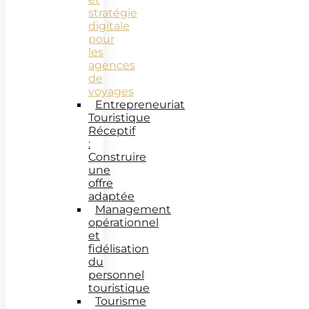
stratégie
digitale
pour
les
agences
de
voyages
Entrepreneuriat
Touristique
Réceptif
:
Construire
une
offre
adaptée
Management
opérationnel
et
fidélisation
du
personnel
touristique
Tourisme