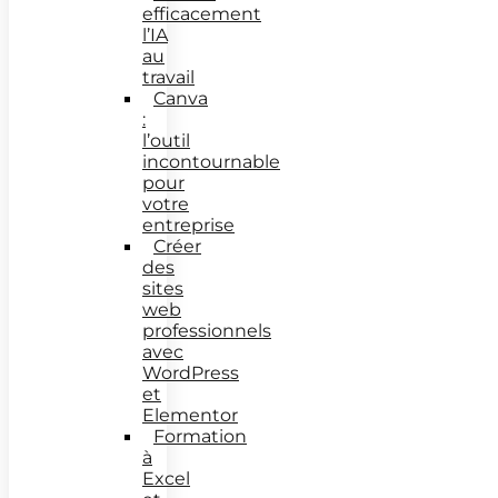
efficacement
l’IA
au
travail
Canva
:
l’outil
incontournable
pour
votre
entreprise
Créer
des
sites
web
professionnels
avec
WordPress
et
Elementor
Formation
à
Excel