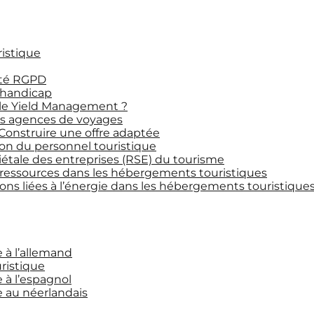
ristique
ité RGPD
 handicap
le Yield Management ?
les agences de voyages
 Construire une offre adaptée
on du personnel touristique
iétale des entreprises (RSE) du tourisme
 ressources dans les hébergements touristiques
ns liées à l’énergie dans les hébergements touristique
e à l’allemand
uristique
e à l’espagnol
ce au néerlandais