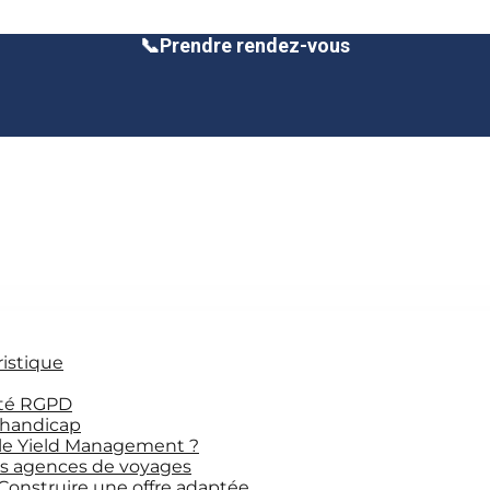
📞
Prendre rendez-vous
ristique
ité RGPD
 handicap
le Yield Management ?
les agences de voyages
 Construire une offre adaptée