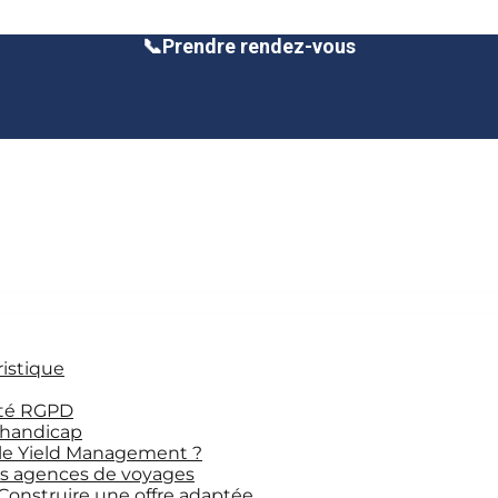
📞
Prendre rendez-vous
ristique
ité RGPD
 handicap
le Yield Management ?
les agences de voyages
 Construire une offre adaptée