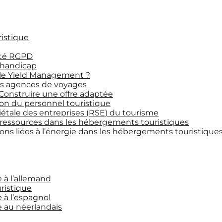
ristique
ité RGPD
 handicap
le Yield Management ?
les agences de voyages
 Construire une offre adaptée
on du personnel touristique
iétale des entreprises (RSE) du tourisme
 ressources dans les hébergements touristiques
ns liées à l’énergie dans les hébergements touristique
e à l’allemand
uristique
e à l’espagnol
ce au néerlandais