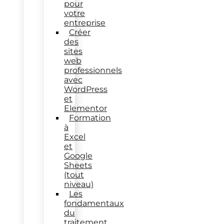
pour
votre
entreprise
Créer
des
sites
web
professionnels
avec
WordPress
et
Elementor
Formation
à
Excel
et
Google
Sheets
(tout
niveau)
Les
fondamentaux
du
traitement