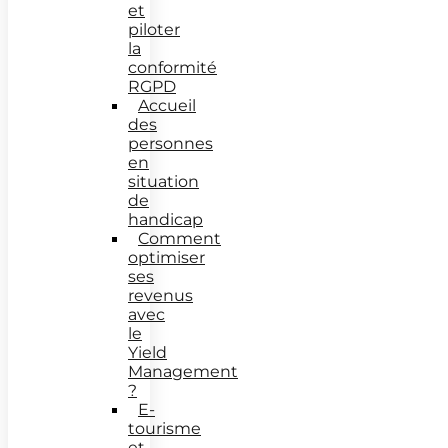
et
piloter
la
conformité
RGPD
Accueil
des
personnes
en
situation
de
handicap
Comment
optimiser
ses
revenus
avec
le
Yield
Management
?
E-
tourisme
et