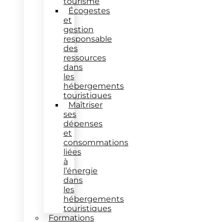
tourisme
Écogestes
et
gestion
responsable
des
ressources
dans
les
hébergements
touristiques
Maîtriser
ses
dépenses
et
consommations
liées
à
l’énergie
dans
les
hébergements
touristiques
Formations