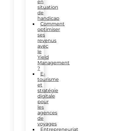
en
situation
de
handicap
Comment
optimiser
ses
revenus
avec
le
Yield
Management
?
E-
tourisme
et
stratégie
digitale
pour
les
agences
de
voyages
Entrepreneuriat