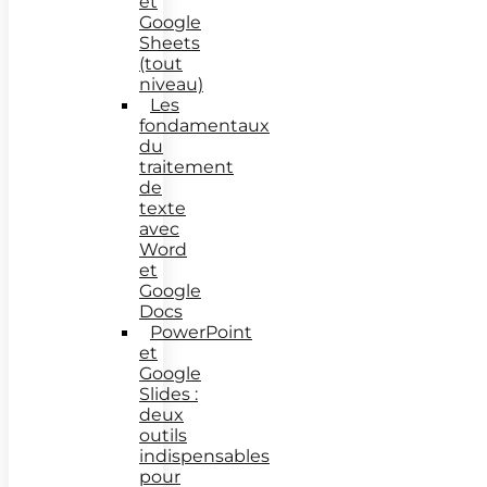
et
Google
Sheets
(tout
niveau)
Les
fondamentaux
du
traitement
de
texte
avec
Word
et
Google
Docs
PowerPoint
et
Google
Slides :
deux
outils
indispensables
pour