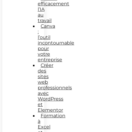
efficacement
l’IA
au
travail
Canva
:
l’outil
incontournable
pour
votre
entreprise
Créer
des
sites
web
professionnels
avec
WordPress
et
Elementor
Formation
à
Excel