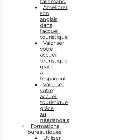
l’allemand
Améliorer
son
anglais
dans
l’accueil
touristique
Valoriser
votre
accueil
touristique
grâce
à
l’espagnol
Valoriser
votre
accueil
touristique
grâce
au
néerlandais
Formations
bureautiques
Utiliser