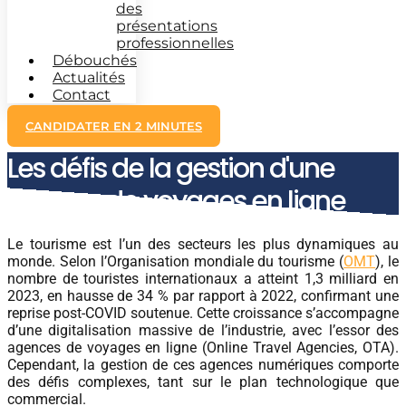
des
présentations
professionnelles
Débouchés
Actualités
Contact
CANDIDATER EN 2 MINUTES
Les défis de la gestion d'une
agence de voyages en ligne
Le tourisme est l’un des secteurs les plus dynamiques au
monde. Selon l’Organisation mondiale du tourisme (
OMT
), le
nombre de touristes internationaux a atteint 1,3 milliard en
2023, en hausse de 34 % par rapport à 2022, confirmant une
reprise post-COVID soutenue. Cette croissance s’accompagne
d’une digitalisation massive de l’industrie, avec l’essor des
agences de voyages en ligne (Online Travel Agencies, OTA).
Cependant, la gestion de ces agences numériques comporte
des défis complexes, tant sur le plan technologique que
commercial.