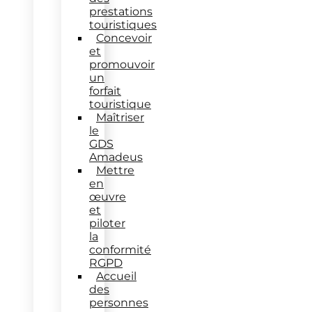
prestations
touristiques
Concevoir
et
promouvoir
un
forfait
touristique
Maîtriser
le
GDS
Amadeus
Mettre
en
œuvre
et
piloter
la
conformité
RGPD
Accueil
des
personnes