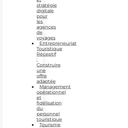
stratégie
digitale
pour
les
agences
de
voyages
Entrepreneuriat
Touristique
Réceptif
:
Construire
une
offre
adaptée
Management
opérationnel
et
fidélisation
du
personnel
touristique
Tourisme