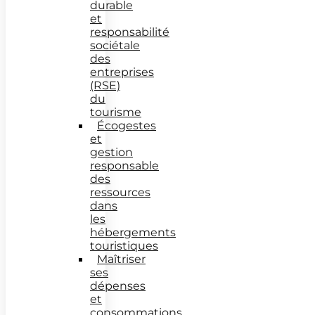
durable
et
responsabilité
sociétale
des
entreprises
(RSE)
du
tourisme
Écogestes
et
gestion
responsable
des
ressources
dans
les
hébergements
touristiques
Maîtriser
ses
dépenses
et
consommations