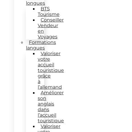
longues
BTS
Tourisme
Conseiller
Vendeur
en
Voyages
Formations
langues
Valoriser
votre
accueil
touristique
grâce
à
l’allemand
Améliorer
son
anglais
dans
l’accueil
touristique
Valoriser
votre