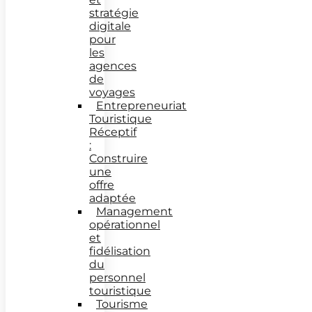
stratégie
digitale
pour
les
agences
de
voyages
Entrepreneuriat
Touristique
Réceptif
:
Construire
une
offre
adaptée
Management
opérationnel
et
fidélisation
du
personnel
touristique
Tourisme