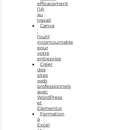
efficacement
l’IA
au
travail
Canva
:
l’outil
incontournable
pour
votre
entreprise
Créer
des
sites
web
professionnels
avec
WordPress
et
Elementor
Formation
à
Excel