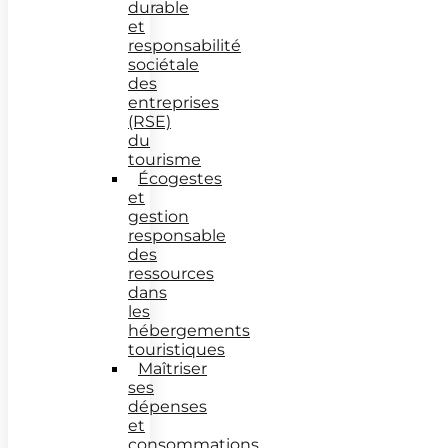
durable
et
responsabilité
sociétale
des
entreprises
(RSE)
du
tourisme
Écogestes
et
gestion
responsable
des
ressources
dans
les
hébergements
touristiques
Maîtriser
ses
dépenses
et
consommations