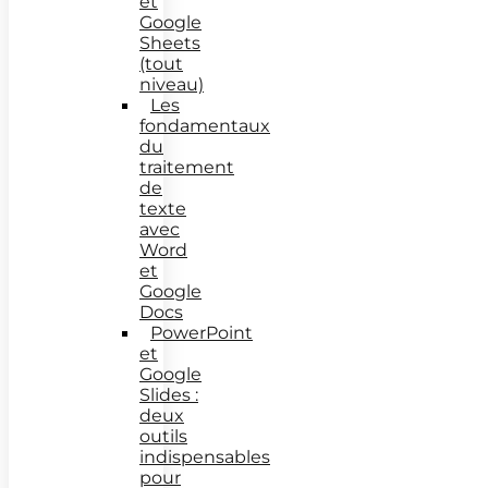
et
Google
Sheets
(tout
niveau)
Les
fondamentaux
du
traitement
de
texte
avec
Word
et
Google
Docs
PowerPoint
et
Google
Slides :
deux
outils
indispensables
pour