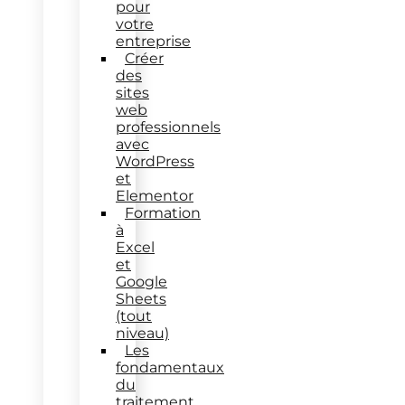
pour
votre
entreprise
Créer
des
sites
web
professionnels
avec
WordPress
et
Elementor
Formation
à
Excel
et
Google
Sheets
(tout
niveau)
Les
fondamentaux
du
traitement