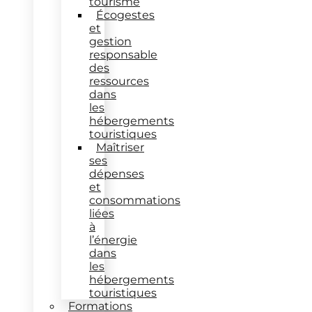
tourisme
Écogestes
et
gestion
responsable
des
ressources
dans
les
hébergements
touristiques
Maîtriser
ses
dépenses
et
consommations
liées
à
l’énergie
dans
les
hébergements
touristiques
Formations