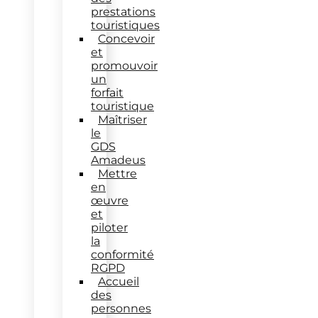
prestations
touristiques
Concevoir
et
promouvoir
un
forfait
touristique
Maîtriser
le
GDS
Amadeus
Mettre
en
œuvre
et
piloter
la
conformité
RGPD
Accueil
des
personnes