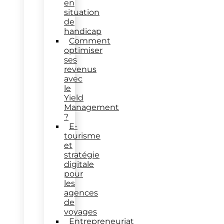
en
situation
de
handicap
Comment
optimiser
ses
revenus
avec
le
Yield
Management
?
E-
tourisme
et
stratégie
digitale
pour
les
agences
de
voyages
Entrepreneuriat