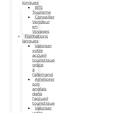
longues
BTS
Tourisme
Conseiller
Vendeur
en
Voyages
Formations
langues
Valoriser
votre
accueil
touristique
grâce
à
l’allemand
Améliorer
son
anglais
dans
l’accueil
touristique
Valoriser
votre