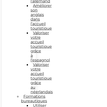
l’allemand
Améliorer
son
anglais
dans
l’accueil
touristique
Valoriser
votre
accueil
touristique
grâce
à
l’espagnol
Valoriser
votre
accueil
touristique
grâce
au
néerlandais
Formations
bureautiques
Utiliser