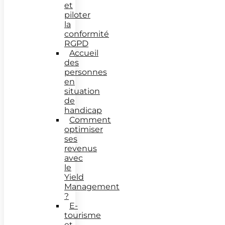
et
piloter
la
conformité
RGPD
Accueil
des
personnes
en
situation
de
handicap
Comment
optimiser
ses
revenus
avec
le
Yield
Management
?
E-
tourisme
et